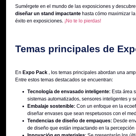
Sumérgete en el mundo de las exposiciones y descubre
diseñar un stand impactante
hasta cómo maximizar la i
éxito en exposiciones.
¡No te lo pierdas!
Temas principales de Ex
En
Expo Pack
, los temas principales abordan una amp
Entre estos temas destacados se encuentran:
Tecnología de envasado inteligente:
Esta área s
sistemas automatizados, sensores inteligentes y so
Embalaje sostenible:
Con un enfoque en la ecoefi
diseñar envases que sean respetuosos con el med
Tendencias de diseño de empaques:
Desde enva
de diseño que están impactando en la percepción de
Innovación en materiales
: Se presentarán los úl