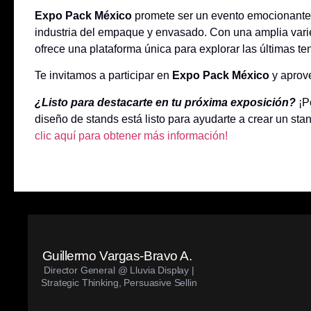
Expo Pack México
promete ser un evento emocionante 
industria del empaque y envasado. Con una amplia varie
ofrece una plataforma única para explorar las últimas te
Te invitamos a participar en
Expo Pack México
y aprov
¿Listo para destacarte en tu próxima exposición?
¡P
diseño de stands está listo para ayudarte a crear un sta
clic aquí para obtener más información!
Guillermo Vargas-Bravo A.
Director General @ Lluvia Display |
Strategic Thinking, Persuasive Sellin