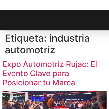
Etiqueta:
industria
automotriz
Expo Automotriz Rujac: El
Evento Clave para
Posicionar tu Marca